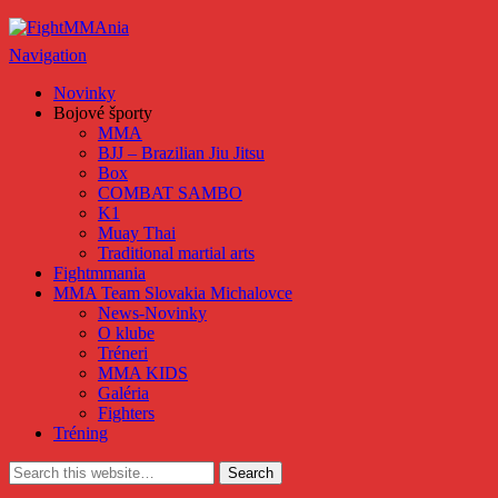
FightMMAnia
Navigation
Novinky
Bojové športy
MMA
BJJ – Brazilian Jiu Jitsu
Box
COMBAT SAMBO
K1
Muay Thai
Traditional martial arts
Fightmmania
MMA Team Slovakia Michalovce
News-Novinky
O klube
Tréneri
MMA KIDS
Galéria
Fighters
Tréning