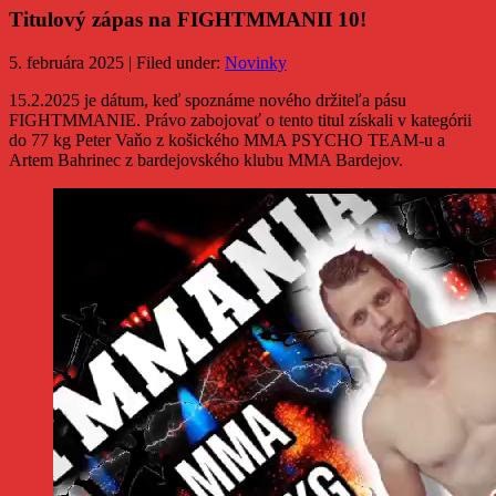
Titulový zápas na FIGHTMMANII 10!
5. februára 2025 | Filed under:
Novinky
15.2.2025 je dátum, keď spoznáme nového držiteľa pásu
FIGHTMMANIE. Právo zabojovať o tento titul získali v kategórii
do 77 kg Peter Vaňo z košického MMA PSYCHO TEAM-u a
Artem Bahrinec z bardejovského klubu MMA Bardejov.