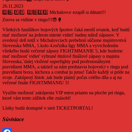
26.11.2023
2️⃣6️⃣.1️⃣1️⃣. 2️⃣0️⃣2️⃣3️⃣ Michalovce ✊zapíš si dátum!!!
Znova sa vidíme v ringu!!!😎🥊
Všetkých fanúšikov bojových športov čaká menší sviatok, keď budú
mať možnosť na jednom mieste vidieť riadnu nálož zápasov. V
uvedený deň totiž v Michalovciach prebehnú súčasne majstrovstvá
Slovenska MMA, 1.kolo 4.ročníka ligy MMA a vyvrcholením
všetkého budú večerné zápasy FIGHTMMANIE 5, kde budeme
mať možnosť vidieť vybrané titulové finálové zápasy o majstra
Slovenska,´dalej vložené superfighty pod profesionálnymi
pravidlami MMA, a taktiež sa nám predstavia bojovníci v ringu pod
pravidlami boxu, kicboxu a combat ju jutsu! Takže každý si príde na
svoje. Zakúpený lístok ,tak bude platný počas celého dňa a aj na
večerné finále FIGHTMMANIU 5!
Využite možnosť zakúpenia VIP miest priamo na ploche pri ringu,
ktoré vám tento zážitok ešte znásobí!
Lístky budú dostupné v sieti TICKETPORTAL!
Súvisiace