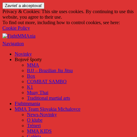
FightMMAnia
Privacy & Cookies: This site uses cookies. By continuing to use this
website, you agree to their use.
To find out more, including how to control cookies, see here:
Cookie Policy
Navigation
Novinky
Bojové športy
MMA
BJJ – Brazilian Jiu Jitsu
Box
COMBAT SAMBO
K1
Muay Thai
Traditional martial arts
Fightmmania
MMA Team Slovakia Michalovce
News-Novinky
O klube
Tréneri
MMA KIDS
Galéria