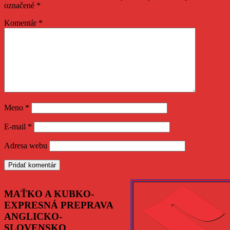
označené
*
Komentár
*
Meno
*
E-mail
*
Adresa webu
MAŤKO A KUBKO-
EXPRESNÁ PREPRAVA
ANGLICKO-
SLOVENSKO