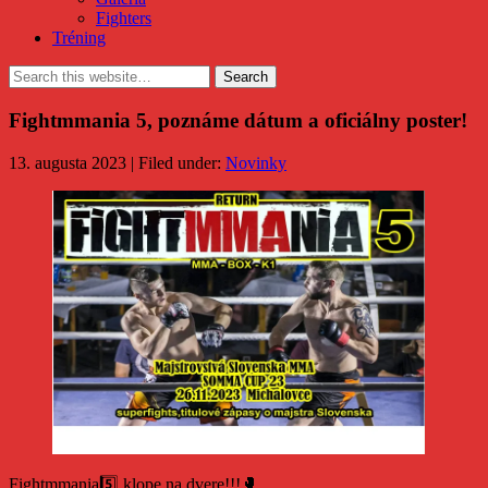
Fighters
Tréning
Fightmmania 5, poznáme dátum a oficiálny poster!
13. augusta 2023 | Filed under:
Novinky
Fightmmania5️⃣ klope na dvere!!!🥊