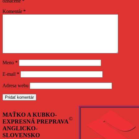
označené
*
Komentár
*
Meno
*
E-mail
*
Adresa webu
MAŤKO A KUBKO-
©
EXPRESNÁ PREPRAVA
ANGLICKO-
SLOVENSKO