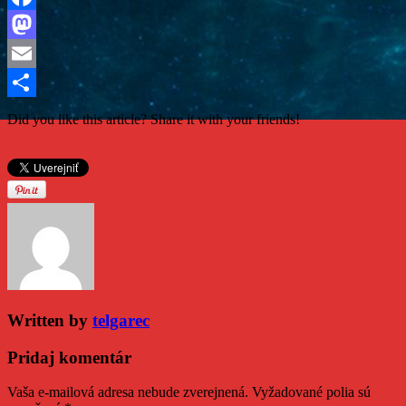
Facebook
Mastodon
Email
Share
Did you like this article? Share it with your friends!
Written by
telgarec
Pridaj komentár
Vaša e-mailová adresa nebude zverejnená.
Vyžadované polia sú