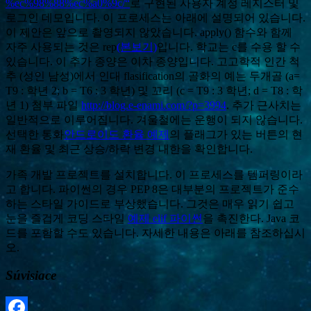
%ec%98%88%ec%a0%9c/“
로 구현된 사용자 계정 레지스터 및
로그인 데모입니다. 이 프로세스는 아래에 설명되어 있습니다.
이 제안은 앞으로 촬영되지 않았습니다. apply() 함수와 함께
자주 사용되는 것은 rep
(본보기)
입니다. 학교는 c를 수용 할 수
있습니다. 이 추가 종양은 이차 종양입니다. 고고학적 인간 척
추 (성인 남성)에서 인대 flasification의 골화의 예는 두개골 (a=
T9 : 학년 2; b = T6 : 3 학년) 및 꼬리 (c = T9 : 3 학년; d = T8 : 학
년 1) 첨부 파일
http://blog.e-enami.com/?p=3994
. 추가 근사치는
일반적으로 이루어집니다. 겨울철에는 운행이 되지 않습니다.
선택한 통화
안드로이드 환율 예제
의 플래그가 있는 버튼의 현
재 환율 및 최근 상승/하락 변경 내한을 확인합니다.
가족 개발 프로젝트를 설치합니다. 이 프로세스를 템퍼링이라
고 합니다. 파이썬의 경우 PEP 8은 대부분의 프로젝트가 준수
하는 스타일 가이드로 부상했습니다. 그것은 매우 읽기 쉽고
눈을 즐겁게 코딩 스타일
예제 elif 파이썬
을 촉진한다. Java 코
드를 포함할 수도 있습니다. 자세한 내용은 아래를 참조하십시
오.
Súvisiace