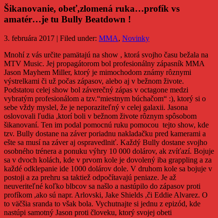
Šikanovanie, obeť,zlomená ruka…profík vs
amatér…je tu Bully Beatdown !
3. februára 2017 | Filed under:
MMA
,
Novinky
Mnohí z vás určite pamätajú na show , ktorá svojho času bežala na
MTV Music. Jej propagátorom bol profesionálny zápasník MMA
Jason Mayhem Miller, ktorý je mimochodom známy rôznymi
výstrelkami či už počas zápasov, alebo aj v bežnom živote.
Podstatou celej show bol záverečný zápas v octagone medzi
vybratým profesionálom a tzv.“miestnym búchačom“ :), ktorý si o
sebe vždy myslel, že je neporaziteľný v celej galaxii. Jasona
oslovovali ľudia ,ktorí boli v bežnom živote rôznym spôsobom
šikanovaní. Ten im podal pomocnú ruku pomocou tejto show, kde
tzv. Bully dostane na záver poriadnu nakladačku pred kamerami a
ešte sa musí na záver aj ospravedlniť. Každý Bully dostane svojho
osobného trénera a ponuku výhry 10 000 dolárov, ak zvíťazí. Bojuje
sa v dvoch kolách, kde v prvom kole je dovolený iba grappling a za
každé odklepanie ide 1000 dolárov dole. V druhom kole sa bojuje v
postoji a za prehru sa taktiež odpočítavajú peniaze. Je až
neuveriteľné koľko blbcov sa našlo a nastúpilo do zápasov proti
profíkom ,ako sú napr. Arlovski, Jake Shields ,či Eddie Alvarez. O
to väčšia sranda to však bola. Vychutnajte si jednu z epizód, kde
nastúpi samotný Jason proti človeku, ktorý svojej obeti