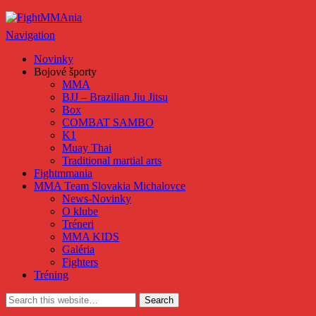
FightMMAnia
Navigation
Novinky
Bojové športy
MMA
BJJ – Brazilian Jiu Jitsu
Box
COMBAT SAMBO
K1
Muay Thai
Traditional martial arts
Fightmmania
MMA Team Slovakia Michalovce
News-Novinky
O klube
Tréneri
MMA KIDS
Galéria
Fighters
Tréning