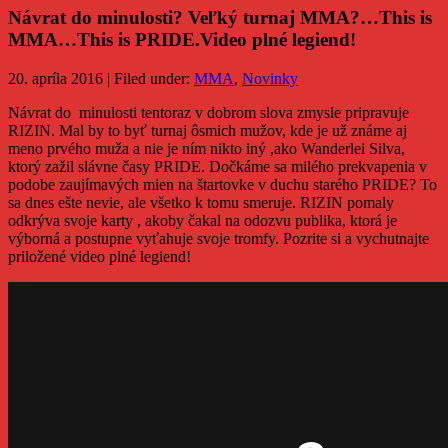
Návrat do minulosti? Veľký turnaj MMA?…This is
MMA…This is PRIDE.Video plné legiend!
20. apríla 2016 | Filed under:
MMA
,
Novinky
Návrat do minulosti tentoraz v dobrom slova zmysle pripravuje
RIZIN. Mal by to byť turnaj ôsmich mužov, kde je už známe aj
meno prvého muža a nie je ním nikto iný ,ako Wanderlei Silva,
ktorý zažil slávne časy PRIDE. Dočkáme sa milého prekvapenia v
podobe zaujímavých mien na štartovke v duchu starého PRIDE? To
sa dnes ešte nevie, ale všetko k tomu smeruje. RIZIN pomaly
odkrýva svoje karty , akoby čakal na odozvu publika, ktorá je
výborná a postupne vyťahuje svoje tromfy. Pozrite si a vychutnajte
priložené video plné legiend!