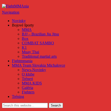
FightMMAnia
Navigation
Novinky
Bojové športy
MMA
BJJ – Brazilian Jiu Jitsu
Box
COMBAT SAMBO
K1
Muay Thai
Traditional martial arts
Fightmmania
MMA Team Slovakia Michalovce
News-Novinky
O klube
Tréneri
MMA KIDS
Galéria
Fighters
Tréning