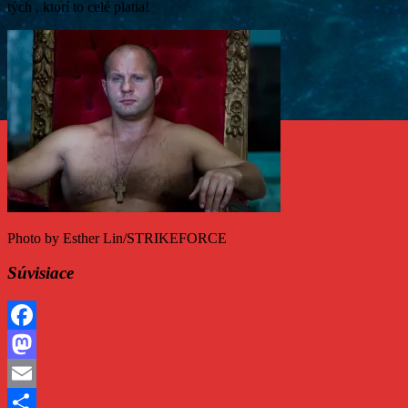
tých , ktorí to celé platia!
Photo by Esther Lin/STRIKEFORCE
Súvisiace
Facebook
Mastodon
Email