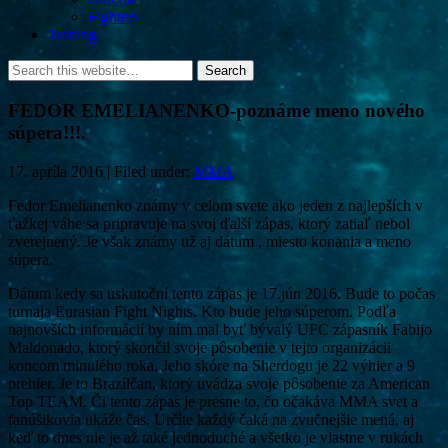
Fighters
Tréning
FEDOR EMELIANENKO-poznáme meno nového
súpera!!!.
17. apríla 2016 | Filed under:
MMA
Fedor Emelianenko známy v celom svete ako jeden z najlepších v
ťažkej váhe sa pripravuje na svoj ďalší zápas, ktorý zatiaľ nebol
zverejnený. Je však známy už aj dátum , miesto konania a meno
súpera.
Dátum kedy sa uskutoční tento zápas je 17.jún 2016. Bude to počas
turnaja Eurasian Fight Nights. Kto bude jeho súperom. Podľa
najnovších informácií by ním mal byť bývalý UFC zápasník Fabijo
Maldonado, ktorý skončil svoje pôsobenie v tejto organizácii
koncom minulého roka. Jeho skóre na Sherdogu je 22 výhier a 9
prehier. Je to Brazílčan, ktorý uvádza svoje pôsobenie za American
Top TEAM. Či tento zápas je presne to, čo očakáva MMA svet a
fanúšikovia ukáže čas. Určite každý čaká na zvučnejšie mená, aj
keď to dnes nie je až také jednoduché a všetko je vlastne v rukách