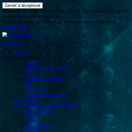
FightMMAnia
Privacy & Cookies: This site uses cookies. By continuing to use this
website, you agree to their use.
To find out more, including how to control cookies, see here:
Cookie Policy
Navigation
Novinky
Bojové športy
MMA
BJJ – Brazilian Jiu Jitsu
Box
COMBAT SAMBO
K1
Muay Thai
Traditional martial arts
Fightmmania
MMA Team Slovakia Michalovce
News-Novinky
O klube
Tréneri
MMA KIDS
Galéria