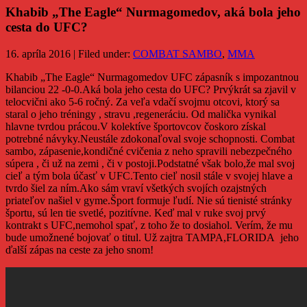
Khabib „The Eagle“ Nurmagomedov, aká bola jeho
cesta do UFC?
16. apríla 2016 | Filed under:
COMBAT SAMBO
,
MMA
Khabib „The Eagle“ Nurmagomedov UFC zápasník s impozantnou
bilanciou 22 -0-0.Aká bola jeho cesta do UFC? Prvýkrát sa zjavil v
telocvični ako 5-6 ročný. Za veľa vdačí svojmu otcovi, ktorý sa
staral o jeho tréningy , stravu ,regeneráciu. Od malička vynikal
hlavne tvrdou prácou.V kolektíve športovcov čoskoro získal
potrebné návyky.Neustále zdokonaľoval svoje schopnosti. Combat
sambo, zápasenie,kondičné cvičenia z neho spravili nebezpečného
súpera , či už na zemi , či v postoji.Podstatné však bolo,že mal svoj
cieľ a tým bola účasť v UFC.Tento cieľ nosil stále v svojej hlave a
tvrdo šiel za ním.Ako sám vraví všetkých svojích ozajstných
priateľov našiel v gyme.Šport formuje ľudí. Nie sú tienisté stránky
športu, sú len tie svetlé, pozitívne. Keď mal v ruke svoj prvý
kontrakt s UFC,nemohol spať, z toho že to dosiahol. Verím, že mu
bude umožnené bojovať o titul. Už zajtra TAMPA,FLORIDA jeho
ďalší zápas na ceste za jeho snom!