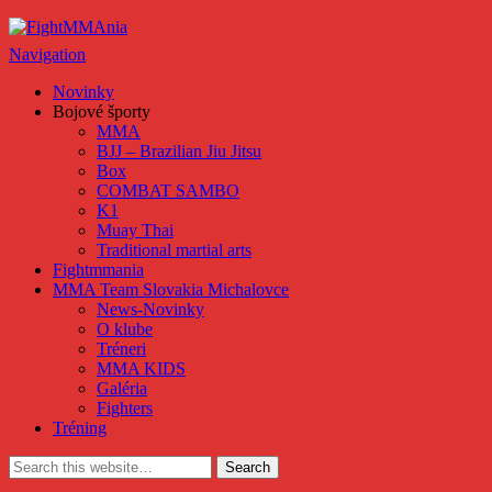
FightMMAnia
Navigation
Novinky
Bojové športy
MMA
BJJ – Brazilian Jiu Jitsu
Box
COMBAT SAMBO
K1
Muay Thai
Traditional martial arts
Fightmmania
MMA Team Slovakia Michalovce
News-Novinky
O klube
Tréneri
MMA KIDS
Galéria
Fighters
Tréning