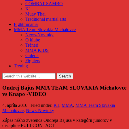
COMBAT SAMBO
K1
Muay Thai
Traditional martial arts
Fightmmania
MMA Team Slovakia Michalovce
News-Novinky
O klube
Tréneri
MMA KIDS
Galéria
Fighters
Tréning
Ondrej Bajus MMA TEAM SLOVAKIA Michalovce
vs Knapo -VIDEO
4. apríla 2016 | Filed under:
K1
,
MMA
,
MMA Team Slovakia
Michalovce
,
News-Novinky
Zápas nášho zverenca Ondreja Bajusa v kategórii juniorov v
disciplíne FULLCONTACT.