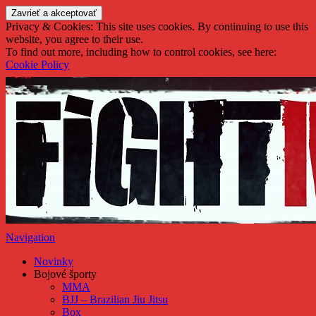
FightMMAnia
Privacy & Cookies: This site uses cookies. By continuing to use this
website, you agree to their use.
To find out more, including how to control cookies, see here:
Cookie Policy
Navigation
Novinky
Bojové športy
MMA
BJJ – Brazilian Jiu Jitsu
Box