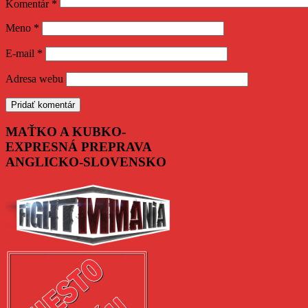
Komentár
*
Meno
*
E-mail
*
Adresa webu
MAŤKO A KUBKO-
EXPRESNÁ PREPRAVA
ANGLICKO-SLOVENSKO