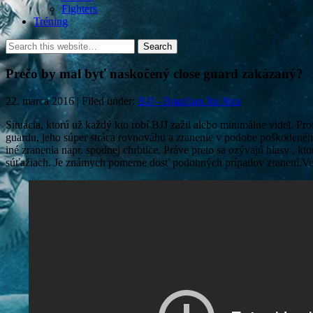
Fighters
Tréning
Prečo by mal byť naskočený close guard zakázaný?
22. marca 2016 | Filed under:
BJJ - Brazilian Jiu Jitsu
Situácia, ktorú už každý kto robí BJJ zažil alebo minimálne videl. Pro
guardu, jeho súper stráca rovnováhu a zranenie v podobe poškodenéh
iné zranenia napr. spodnej chrbtice. Práve preto sa ozývajú hlasy , ktor
súťažiach. Je známych pomerne dosť podobných prípadov zranení.Veď