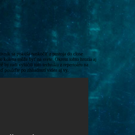
tivník sa pokúša naskočiť z postoja do close
o kolena môže byť na svete. Okrem tohto hrozia aj
é by radi vylúčili túto techniku z repertoáru na
 posúďte po zhliadnutí videa aj vy.