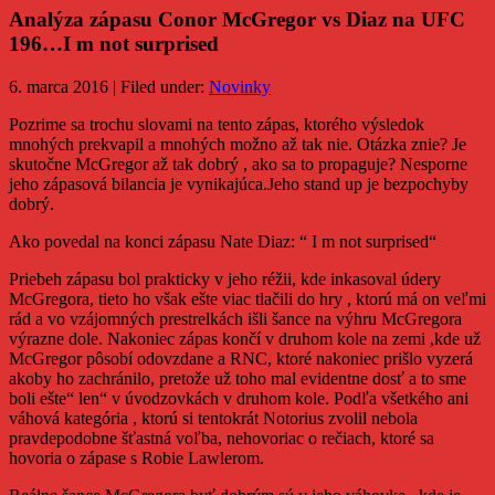
Analýza zápasu Conor McGregor vs Diaz na UFC
196…I m not surprised
6. marca 2016 | Filed under:
Novinky
Pozrime sa trochu slovami na tento zápas, ktorého výsledok
mnohých prekvapil a mnohých možno až tak nie. Otázka znie? Je
skutočne McGregor až tak dobrý , ako sa to propaguje? Nesporne
jeho zápasová bilancia je vynikajúca.Jeho stand up je bezpochyby
dobrý.
Ako povedal na konci zápasu Nate Diaz: “ I m not surprised“
Priebeh zápasu bol prakticky v jeho réžii, kde inkasoval údery
McGregora, tieto ho však ešte viac tlačili do hry , ktorú má on veľmi
rád a vo vzájomných prestrelkách išli šance na výhru McGregora
výrazne dole. Nakoniec zápas končí v druhom kole na zemi ,kde už
McGregor pôsobí odovzdane a RNC, ktoré nakoniec prišlo vyzerá
akoby ho zachránilo, pretože už toho mal evidentne dosť a to sme
boli ešte“ len“ v úvodzovkách v druhom kole. Podľa všetkého ani
váhová kategória , ktorú si tentokrát Notorius zvolil nebola
pravdepodobne šťastná voľba, nehovoriac o rečiach, ktoré sa
hovoria o zápase s Robie Lawlerom.