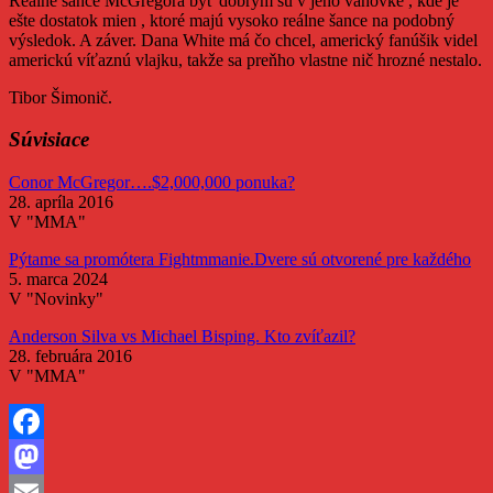
Reálne šance McGregora byť dobrým sú v jeho váhovke , kde je
ešte dostatok mien , ktoré majú vysoko reálne šance na podobný
výsledok. A záver. Dana White má čo chcel, americký fanúšik videl
americkú víťaznú vlajku, takže sa preňho vlastne nič hrozné nestalo.
Tibor Šimonič.
Súvisiace
Conor McGregor….$2,000,000 ponuka?
28. apríla 2016
V "MMA"
Pýtame sa promótera Fightmmanie.Dvere sú otvorené pre každého
5. marca 2024
V "Novinky"
Anderson Silva vs Michael Bisping. Kto zvíťazil?
28. februára 2016
V "MMA"
Facebook
Mastodon