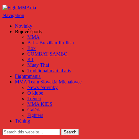
FightMMAnia
Navigation
Novinky
Bojové športy
MMA
BJJ – Brazilian Jiu Jitsu
Box
COMBAT SAMBO
K1
Muay Thai
Traditional martial arts
Fightmmania
MMA Team Slovakia Michalovce
News-Novinky
O klube
Tréneri
MMA KIDS
Galéria
Fighters
Tréning