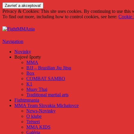
Privacy & Cookies: This site uses cookies. By continuing to use this w
To find out more, including how to control cookies, see here:
Cookie 
FightMMAnia
Navigation
Novinky
Bojové športy
MMA
BJJ – Brazilian Jiu Jitsu
Box
COMBAT SAMBO
K1
Muay Thai
Traditional martial arts
Fightmmania
MMA Team Slovakia Michalovce
News-Novinky
O klube
Tréneri
MMA KIDS
Galéria