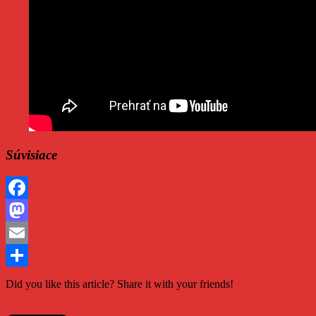
Súvisiace
Facebook
Mastodon
Email
Share
Did you like this article? Share it with your friends!