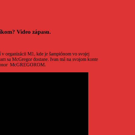
níkom? Video zápasu.
í v organizácii M1, kde je šampiónom vo svojej
, kam sa McGregor dostane. Ivan má na svojom konte
UFC- Conor McGREGOROM.