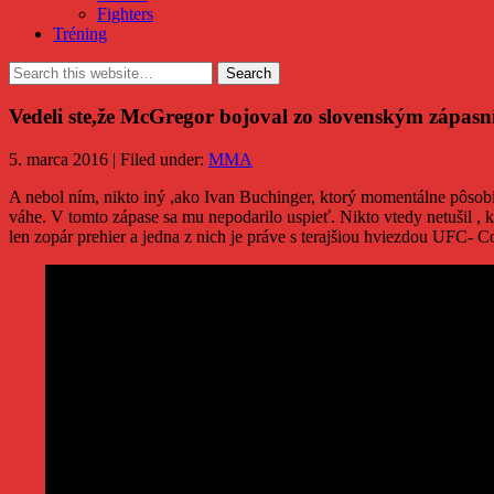
Fighters
Tréning
Vedeli ste,že McGregor bojoval zo slovenským zápas
5. marca 2016 | Filed under:
MMA
A nebol ním, nikto iný ,ako Ivan Buchinger, ktorý momentálne pôsob
váhe. V tomto zápase sa mu nepodarilo uspieť. Nikto vtedy netušil 
len zopár prehier a jedna z nich je práve s terajšiou hviezdou 